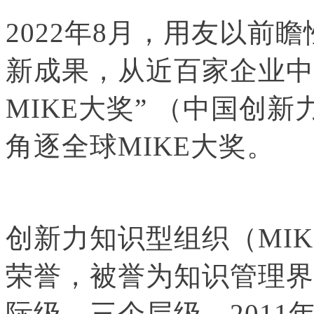
2022年8月，用友以前
新成果，从近百家企业中脱颖
MIKE大奖” （中国创
角逐全球MIKE大奖。
创新力知识型组织（MI
荣誉，被誉为知识管理界
际级、三个层级，201