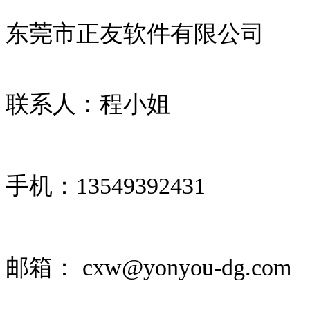
东莞市正友软件有限公司
联系人：程小姐
手机：13549392431
邮箱： cxw@yonyou-dg.com