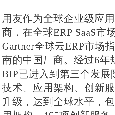
用友作为全球企业级应用
商，在全球ERP Saa
Gartner全球云ERP
南的中国厂商。经过6年
BIP已进入到第三个发展阶
技术、应用架构、创新服
升级，达到全球水平，包