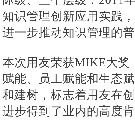
知识管理创新应用实践，
进一步推动知识管理的普
本次用友荣获MIKE大
赋能、员工赋能和生态赋
和建树，标志着用友在创
进步得到了业内的高度肯