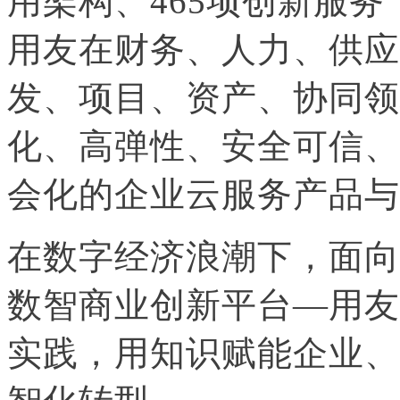
用架构、465项创新服
用友在财务、人力、供应
发、项目、资产、协同领
化、高弹性、安全可信、
会化的企业云服务产品与
在数字经济浪潮下，面向
数智商业创新平台—用友
实践，用知识赋能企业、