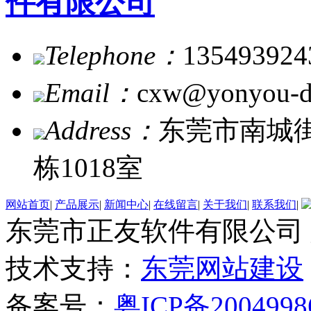
Telephone：
135493924
Email：
cxw@yonyou-d
Address：
东莞市南城街
栋1018室
网站首页
|
产品展示
|
新闻中心
|
在线留言
|
关于我们
|
联系我们
|
东莞市正友软件有限公司 版权所
技术支持：
东莞网站建设
备案号：
粤ICP备200499