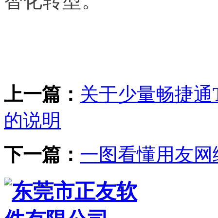
智化转型。
上一篇：
关于少量畅捷通
的说明
下一篇：
一图看懂用友网