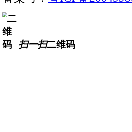
扫一扫
二维码